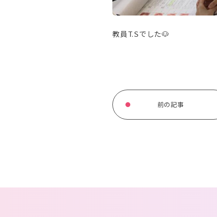
教員T.Sでした🐶
前の記事