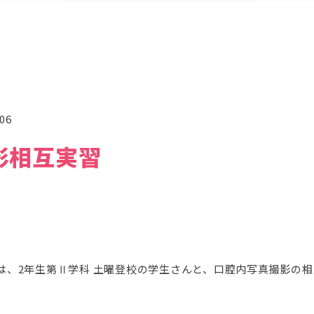
.06
影相互実習
日）は、2年生第Ⅱ学科 土曜登校の学生さんと、口腔内写真撮影の