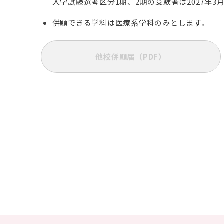
入学試験選考区分1期、2期の受験者は2027年3
併願できる学科は医療系学科のみとします。
他校併願届（PDF）