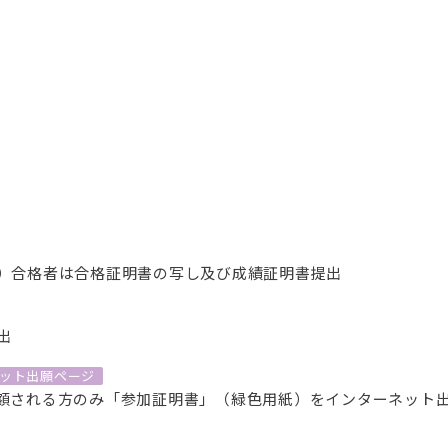
）合格者は合格証明書の写し及び成績証明書提出
出
ット出願ページ
額される方のみ「参加証明書」（緑色用紙）をインターネット