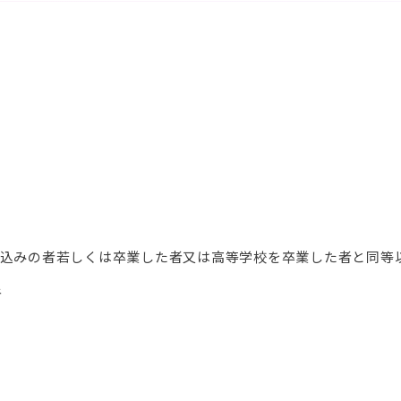
業見込みの者若しくは卒業した者又は高等学校を卒業した者と同
者